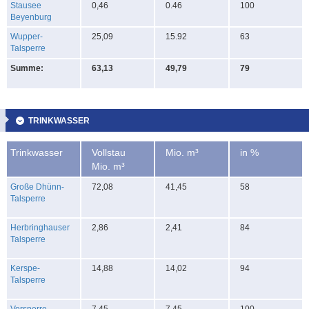
Stausee
0,46
0.46
100
Beyenburg
Wupper-
25,09
15.92
63
Talsperre
Summe:
63,13
49,79
79
TRINKWASSER
Trinkwasser
Vollstau
Mio. m³
in %
Mio. m³
Große Dhünn-
72,08
41,45
58
Talsperre
Herbringhauser
2,86
2,41
84
Talsperre
Kerspe-
14,88
14,02
94
Talsperre
Vorsperre
7,45
7,45
100