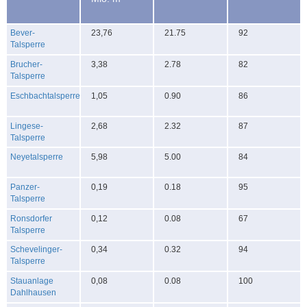
Bever-
23,76
21.75
92
Talsperre
Brucher-
3,38
2.78
82
Talsperre
Eschbachtalsperre
1,05
0.90
86
Lingese-
2,68
2.32
87
Talsperre
Neyetalsperre
5,98
5.00
84
Panzer-
0,19
0.18
95
Talsperre
Ronsdorfer
0,12
0.08
67
Talsperre
Schevelinger-
0,34
0.32
94
Talsperre
Stauanlage
0,08
0.08
100
Dahlhausen