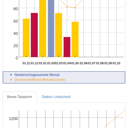
80
60
40
20
0
01.11
01.12
01.01
01.02
01.03
01.04
01.05
01.06
01.07
01.08
01.09
01.10
Niederschlagssumme Monat:
Durchschnittliche Monatssumme:
Bever-Talsperre
Station Lindscheid
1200