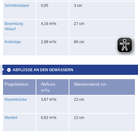
Schmitzwipper
0,05
3 cm
Beyenburg
4,16 m³/s
27 cm
Ablauf
Krebsöge
2,88 m³/s
86 cm
ABFLÜSSE AN DEN GEWÄSSERN
Pegelstation
Abfluss
Wasserstand cm
m³/s
Kluserbrücke
3,67 m³/s
22 cm
Manfort
0,62 m³/s
22 cm