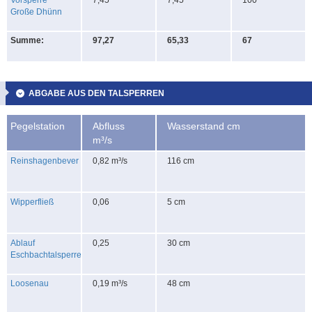
Große Dhünn
Summe:
97,27
65,33
67
ABGABE AUS DEN TALSPERREN
Pegelstation
Abfluss
Wasserstand cm
m³/s
Reinshagenbever
0,82 m³/s
116 cm
Wipperfließ
0,06
5 cm
Ablauf
0,25
30 cm
Eschbachtalsperre
Loosenau
0,19 m³/s
48 cm