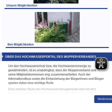
Unsere Möglichkeiten
Ihre Möglichkeiten
ÜBER DAS HOCHWASSERPORTAL DES WUPPERVERBANDES
Um den Hochwasserschutz bzw. die Hochwasservorsorge zu
gewährleisten, ist es unabdingbar, dass der Wupperverband und
seine Mitgliedskommunen eng zusammenarbeiten. Auch der
Informationsfluss sowie die Einbeziehung der Bürgerinnen und Bürger
spielen dabei eine wichtige Rolle.
Eine zentrale Säule des Hochwassermanagements wird mit dem
Hochwasserportal Wupperverband umgesetzt. Auf unserem Portal
finden Sie ein umfangreiches Informationsangebot, das Ihnen im Fall
Weiterles
eines Hochwassers und darüber hinaus, alle nötigen Hilfestellungen
liefert. So finden auf dem Hochwasserportal nicht nur Fachleute,
sondern auch von Hochwasser betroffene Bürgerinnen und Bürger