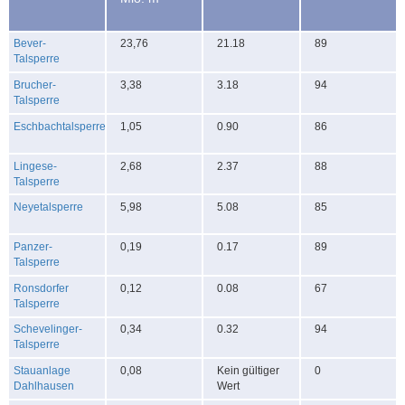
Bever-
23,76
21.18
89
Talsperre
Brucher-
3,38
3.18
94
Talsperre
Eschbachtalsperre
1,05
0.90
86
Lingese-
2,68
2.37
88
Talsperre
Neyetalsperre
5,98
5.08
85
Panzer-
0,19
0.17
89
Talsperre
Ronsdorfer
0,12
0.08
67
Talsperre
Schevelinger-
0,34
0.32
94
Talsperre
Stauanlage
0,08
Kein gültiger
0
Dahlhausen
Wert