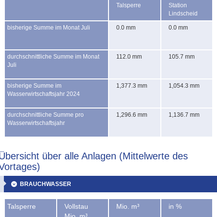
Talsperre
Station
Lindscheid
bisherige Summe im Monat Juli
0.0 mm
0.0 mm
durchschnittliche Summe im Monat
112.0 mm
105.7 mm
Juli
bisherige Summe im
1,377.3 mm
1,054.3 mm
Wasserwirtschaftsjahr 2024
durchschnittliche Summe pro
1,296.6 mm
1,136.7 mm
Wasserwirtschaftsjahr
Übersicht über alle Anlagen (Mittelwerte des
Vortages)
BRAUCHWASSER
Talsperre
Vollstau
Mio. m³
in %
Mio. m³