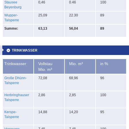
Stausee
0,46
0.46
100
Beyenburg
Wupper-
25,09
22.30
89
Talsperre
Summe:
63,13
56,04
89
TRINKWASSER
Trinkwasser
Vollstau
Mio. m³
in %
Mio. m³
Große Dhünn-
72,08
68,96
96
Talsperre
Herbringhauser
2,86
2,85
100
Talsperre
Kerspe-
14,88
14,20
95
Talsperre
Vorsperre
7,45
7,45
100