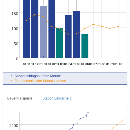
150
100
50
0
01.11
01.12
01.01
01.02
01.03
01.04
01.05
01.06
01.07
01.08
01.09
01.10
Niederschlagssumme Monat:
Durchschnittliche Monatssumme:
Bever-Talsperre
Station Lindscheid
1200