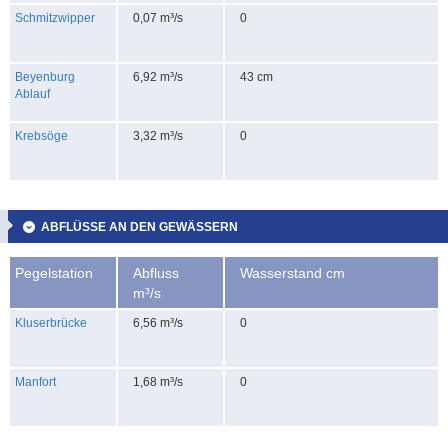
Schmitzwipper
0,07 m³/s
0
Beyenburg
6,92 m³/s
43 cm
Ablauf
Krebsöge
3,32 m³/s
0
ABFLÜSSE AN DEN GEWÄSSERN
Pegelstation
Abfluss
Wasserstand cm
m³/s
Kluserbrücke
6,56 m³/s
0
Manfort
1,68 m³/s
0