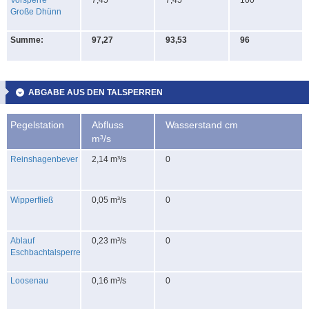
Große Dhünn
Summe:
97,27
93,53
96
ABGABE AUS DEN TALSPERREN
Pegelstation
Abfluss
Wasserstand cm
m³/s
Reinshagenbever
2,14 m³/s
0
Wipperfließ
0,05 m³/s
0
Ablauf
0,23 m³/s
0
Eschbachtalsperre
Loosenau
0,16 m³/s
0