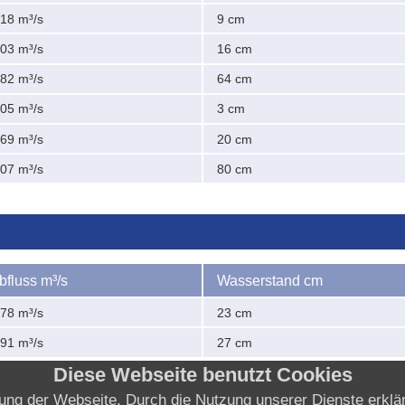
,18 m³/s
9 cm
,03 m³/s
16 cm
,82 m³/s
64 cm
,05 m³/s
3 cm
,69 m³/s
20 cm
,07 m³/s
80 cm
bfluss m³/s
Wasserstand cm
,78 m³/s
23 cm
,91 m³/s
27 cm
Diese Webseite benutzt Cookies
llung der Webseite. Durch die Nutzung unserer Dienste erkl