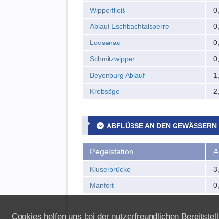
Wipperfließ
0
Ablauf Eschbachtalsperre
0
Loosenau
0
Schmitzwipper
0
Beyenburg Ablauf
1
Krebsöge
2
ABFLÜSSE AN DEN GEWÄSSERN
Pegelstation
A
Kluserbrücke
3
Manfort
0
Cookies helfen uns bei der nutzerfreundlichen Bereitste