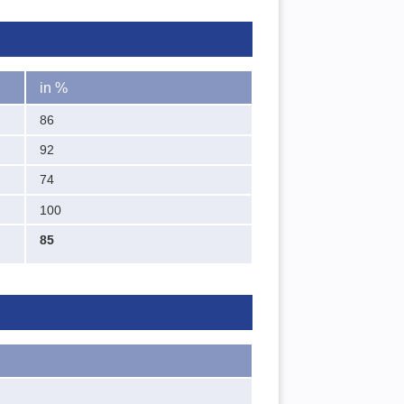
in %
86
92
74
100
85