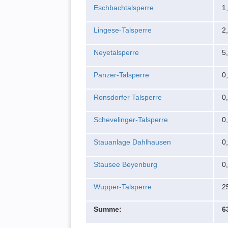
Eschbachtalsperre
1
Lingese-Talsperre
2
Neyetalsperre
5
Panzer-Talsperre
0
Ronsdorfer Talsperre
0
Schevelinger-Talsperre
0
Stauanlage Dahlhausen
0
Stausee Beyenburg
0
Wupper-Talsperre
2
Summe:
6