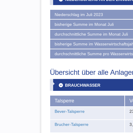
Niederschlag im Juli 2023
bisherige Summe im Monat Juli
durchschnittliche Summe im Monat Juli
bisherige Summe im Wasserwirtschaftsja
durchschnittliche Summe pro Wasserwirts
Übersicht über alle Anlage
BRAUCHWASSER
Talsperre
V
Bever-Talsperre
2
Brucher-Talsperre
3