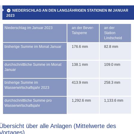
NIEDERSCHLAG AN DEN LANGJÄHRIGEN STATIONEN IM JANUAR
2023
Niederschlag im Januar 2023
an der Bever-
an der
Talsperre
Station
Lindscheid
bisherige Summe im Monat Januar
176.6 mm
82.8 mm
durchschnittliche Summe im Monat
138.1 mm
109.0 mm
Januar
bisherige Summe im
413.9 mm
258.3 mm
Wasserwirtschaftsjahr 2023
durchschnittliche Summe pro
1,292.6 mm
1,133.6 mm
Wasserwirtschaftsjahr
Übersicht über alle Anlagen (Mittelwerte des
Vortages)