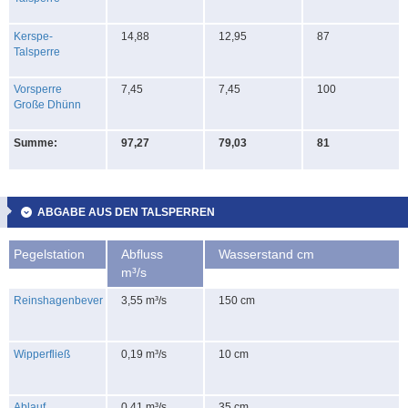
Kerspe-
14,88
12,95
87
Talsperre
Vorsperre
7,45
7,45
100
Große Dhünn
Summe:
97,27
79,03
81
ABGABE AUS DEN TALSPERREN
Pegelstation
Abfluss
Wasserstand cm
m³/s
Reinshagenbever
3,55 m³/s
150 cm
Wipperfließ
0,19 m³/s
10 cm
Ablauf
0,41 m³/s
35 cm