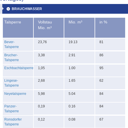
BRAUCHWASSER
Talsperre
Vollstau
Mio. m³
in %
Mio. m³
Bever-
23,76
19.13
81
Talsperre
Brucher-
3,38
2.91
86
Talsperre
Eschbachtalsperre
1,05
1.00
95
Lingese-
2,68
1.65
62
Talsperre
Neyetalsperre
5,98
5.04
84
Panzer-
0,19
0.16
84
Talsperre
Ronsdorfer
0,12
0.08
67
Talsperre