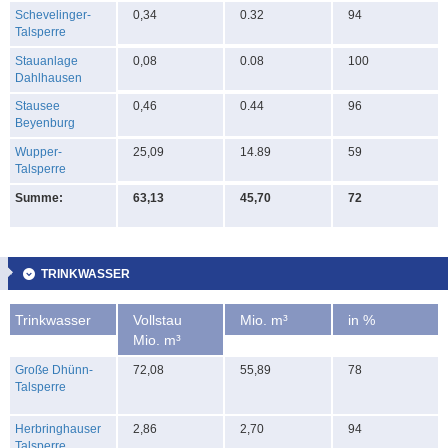
Schevelinger-
0,34
0.32
94
Talsperre
Stauanlage
0,08
0.08
100
Dahlhausen
Stausee
0,46
0.44
96
Beyenburg
Wupper-
25,09
14.89
59
Talsperre
Summe:
63,13
45,70
72
TRINKWASSER
Trinkwasser
Vollstau
Mio. m³
in %
Mio. m³
Große Dhünn-
72,08
55,89
78
Talsperre
Herbringhauser
2,86
2,70
94
Talsperre