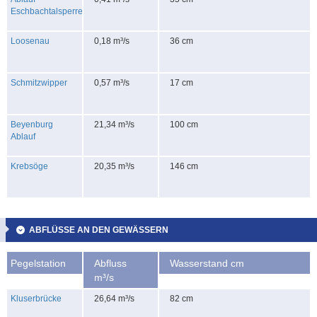
Eschbachtalsperre
Loosenau
0,18 m³/s
36 cm
Schmitzwipper
0,57 m³/s
17 cm
Beyenburg
21,34 m³/s
100 cm
Ablauf
Krebsöge
20,35 m³/s
146 cm
ABFLÜSSE AN DEN GEWÄSSERN
Pegelstation
Abfluss
Wasserstand cm
m³/s
Kluserbrücke
26,64 m³/s
82 cm