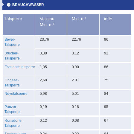
BRAUCHWASSER
Talsperre
Vollstau
Mio. m³
in %
Mio. m³
Bever-
23,76
22.76
96
Talsperre
Brucher-
3,38
3.12
92
Talsperre
Eschbachtalsperre
1,05
0.90
86
Lingese-
2,68
2.01
75
Talsperre
Neyetalsperre
5,98
5.01
84
Panzer-
0,19
0.18
95
Talsperre
Ronsdorfer
0,12
0.08
67
Talsperre