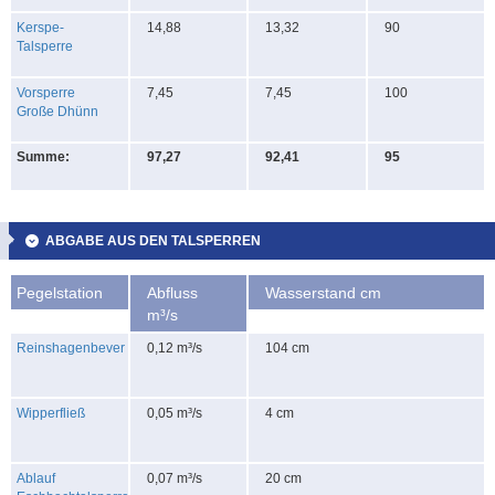
Kerspe-
14,88
13,32
90
Talsperre
Vorsperre
7,45
7,45
100
Große Dhünn
Summe:
97,27
92,41
95
ABGABE AUS DEN TALSPERREN
Pegelstation
Abfluss
Wasserstand cm
m³/s
Reinshagenbever
0,12 m³/s
104 cm
Wipperfließ
0,05 m³/s
4 cm
Ablauf
0,07 m³/s
20 cm