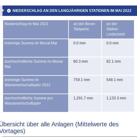
NIEDERSCHLAG AN DEN LANGJÄHRIGEN STATIONEN IM MAI 2022
Niederschlag im Mai 2022
an der Bever-
an der
Talsperre
Station
Lindscheid
bisherige Summe im Monat Mai
0.0 mm
0.0 mm
durchschnittliche Summe im Monat
80.3 mm
82.1 mm
Mai
bisherige Summe im
759.1 mm
548.1 mm
Wasserwirtschaftsjahr 2022
durchschnittliche Summe pro
1,291.7 mm
1,133.3 mm
Wasserwirtschaftsjahr
Übersicht über alle Anlagen (Mittelwerte des
Vortages)