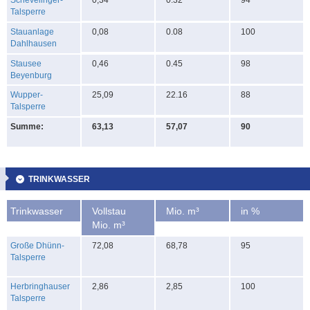
Schevelinger-
0,34
0.32
94
Talsperre
Stauanlage
0,08
0.08
100
Dahlhausen
Stausee
0,46
0.45
98
Beyenburg
Wupper-
25,09
22.16
88
Talsperre
Summe:
63,13
57,07
90
TRINKWASSER
Trinkwasser
Vollstau
Mio. m³
in %
Mio. m³
Große Dhünn-
72,08
68,78
95
Talsperre
Herbringhauser
2,86
2,85
100
Talsperre