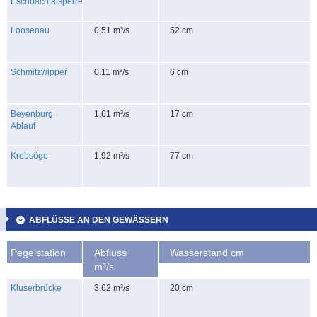
Eschbachtalsperre
Loosenau
0,51 m³/s
52 cm
Schmitzwipper
0,11 m³/s
6 cm
Beyenburg
1,61 m³/s
17 cm
Ablauf
Krebsöge
1,92 m³/s
77 cm
ABFLÜSSE AN DEN GEWÄSSERN
Pegelstation
Abfluss
Wasserstand cm
m³/s
Kluserbrücke
3,62 m³/s
20 cm