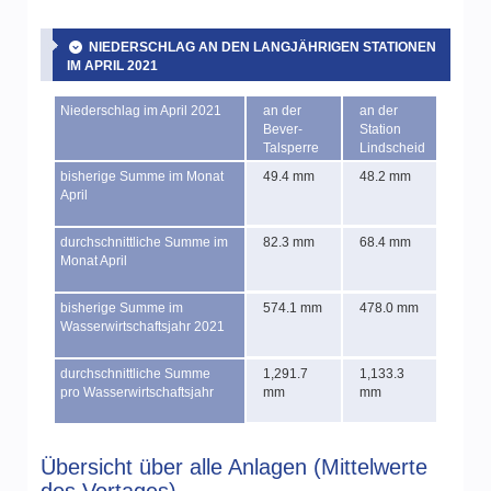
NIEDERSCHLAG AN DEN LANGJÄHRIGEN STATIONEN
IM APRIL 2021
Niederschlag im April 2021
an der
an der
Bever-
Station
Talsperre
Lindscheid
bisherige Summe im Monat
49.4 mm
48.2 mm
April
durchschnittliche Summe im
82.3 mm
68.4 mm
Monat April
bisherige Summe im
574.1 mm
478.0 mm
Wasserwirtschaftsjahr 2021
durchschnittliche Summe
1,291.7
1,133.3
pro Wasserwirtschaftsjahr
mm
mm
Übersicht über alle Anlagen (Mittelwerte