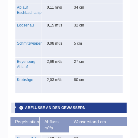
Ablauf
0,11 m³/s
34 cm
Eschbachtalsperre
Loosenau
0,15 m³/s
32 cm
Schmitzwipper
0,08 m³/s
5 cm
Beyenburg
2,69 m³/s
27 cm
Ablauf
Krebsöge
2,03 m³/s
80 cm
ABFLÜSSE AN DEN GEWÄSSERN
Pegelstation
Abfluss
Wasserstand cm
m³/s