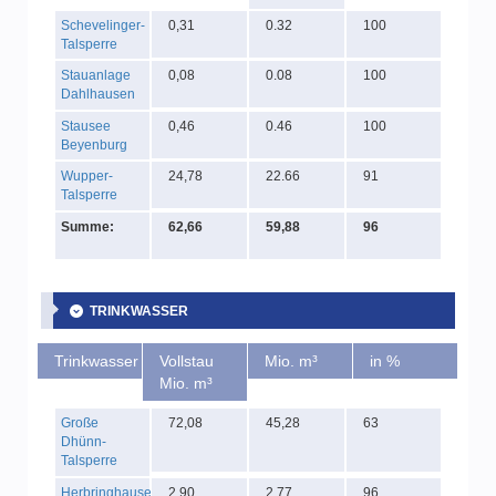
Schevelinger-
0,31
0.32
100
Talsperre
Stauanlage
0,08
0.08
100
Dahlhausen
Stausee
0,46
0.46
100
Beyenburg
Wupper-
24,78
22.66
91
Talsperre
Summe:
62,66
59,88
96
TRINKWASSER
Trinkwasser
Vollstau
Mio. m³
in %
Mio. m³
Große
72,08
45,28
63
Dhünn-
Talsperre
Herbringhauser
2,90
2,77
96