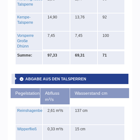
Talsperre
Kerspe-
14,90
13,76
92
Talsperre
Vorsperre
7,45
7,45
100
Große
Dhünn
Summe:
97,33
69,31
71
ABGABE AUS DEN TALSPERREN
Pegelstation
Abfluss
Wasserstand cm
m³/s
Reinshagenbever
2,61 m³/s
137 cm
Wipperfließ
0,33 m³/s
15 cm