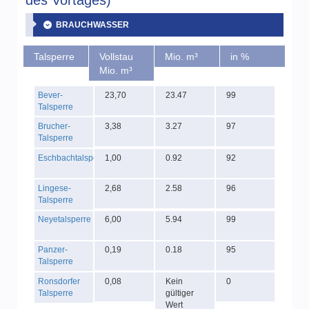
des Vortages)
BRAUCHWASSER
Talsperre
Vollstau
Mio. m³
in %
Mio. m³
Bever-
23,70
23.47
99
Talsperre
Brucher-
3,38
3.27
97
Talsperre
Eschbachtalsperre
1,00
0.92
92
Lingese-
2,68
2.58
96
Talsperre
Neyetalsperre
6,00
5.94
99
Panzer-
0,19
0.18
95
Talsperre
Ronsdorfer
0,08
Kein
0
Talsperre
gültiger
Wert