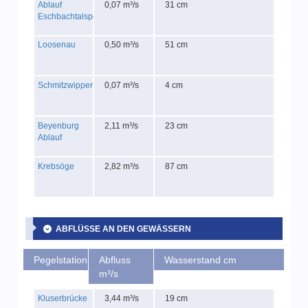
Ablauf
0,07 m³/s
31 cm
Eschbachtalsperre
Loosenau
0,50 m³/s
51 cm
Schmitzwipper
0,07 m³/s
4 cm
Beyenburg
2,11 m³/s
23 cm
Ablauf
Krebsöge
2,82 m³/s
87 cm
ABFLÜSSE AN DEN GEWÄSSERN
Pegelstation
Abfluss
Wasserstand cm
m³/s
Kluserbrücke
3,44 m³/s
19 cm