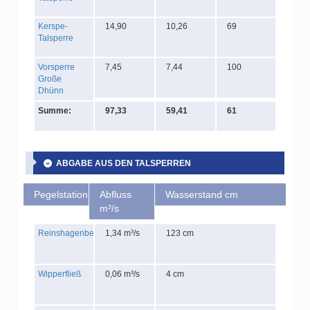
Kerspe-
14,90
10,26
69
Talsperre
Vorsperre
7,45
7,44
100
Große
Dhünn
Summe:
97,33
59,41
61
ABGABE AUS DEN TALSPERREN
Pegelstation
Abfluss
Wasserstand cm
m³/s
Reinshagenbever
1,34 m³/s
123 cm
Wipperfließ
0,06 m³/s
4 cm