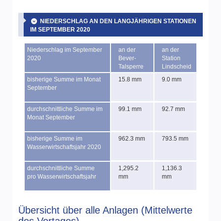
NIEDERSCHLAG AN DEN LANGJÄHRIGEN STATIONEN
IM SEPTEMBER 2020
Niederschlag im September
an der
an der
2020
Bever-
Station
Talsperre
Lindscheid
bisherige Summe im Monat
15.8 mm
9.0 mm
September
durchschnittliche Summe im
99.1 mm
92.7 mm
Monat September
bisherige Summe im
962.3 mm
793.5 mm
Wasserwirtschaftsjahr 2020
durchschnittliche Summe
1,295.2
1,136.3
pro Wasserwirtschaftsjahr
mm
mm
Übersicht über alle Anlagen (Mittelwerte