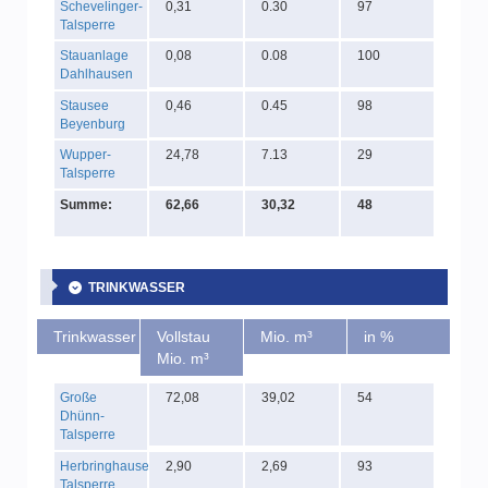
Schevelinger-
0,31
0.30
97
Talsperre
Stauanlage
0,08
0.08
100
Dahlhausen
Stausee
0,46
0.45
98
Beyenburg
Wupper-
24,78
7.13
29
Talsperre
Summe:
62,66
30,32
48
TRINKWASSER
Trinkwasser
Vollstau
Mio. m³
in %
Mio. m³
Große
72,08
39,02
54
Dhünn-
Talsperre
Herbringhauser
2,90
2,69
93
Talsperre