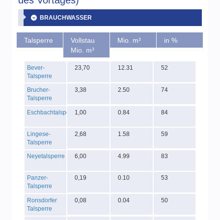
des Vortages)
BRAUCHWASSER
Talsperre
Vollstau
Mio. m³
in %
Mio. m³
Bever-
23,70
12.31
52
Talsperre
Brucher-
3,38
2.50
74
Talsperre
Eschbachtalsperre
1,00
0.84
84
Lingese-
2,68
1.58
59
Talsperre
Neyetalsperre
6,00
4.99
83
Panzer-
0,19
0.10
53
Talsperre
Ronsdorfer
0,08
0.04
50
Talsperre