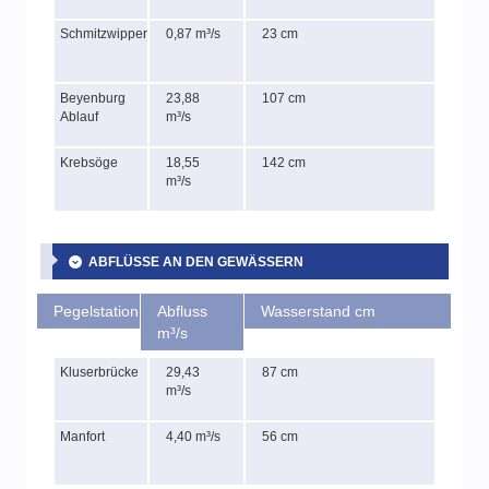
Schmitzwipper
0,87 m³/s
23 cm
Beyenburg
23,88
107 cm
Ablauf
m³/s
Krebsöge
18,55
142 cm
m³/s
ABFLÜSSE AN DEN GEWÄSSERN
Pegelstation
Abfluss
Wasserstand cm
m³/s
Kluserbrücke
29,43
87 cm
m³/s
Manfort
4,40 m³/s
56 cm