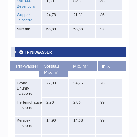
Stausee
1,00
0.46
46
Beyenburg
Wupper-
24,78
21.31
86
Talsperre
Summe:
63,39
58,33
92
TRINKWASSER
Trinkwasser
Vollstau
Mio. m³
in %
Mio. m³
Große
72,08
54,76
76
Dhünn-
Talsperre
Herbringhauser
2,90
2,86
99
Talsperre
Kerspe-
14,90
14,68
99
Talsperre