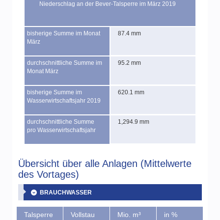
Niederschlag an der Bever-Talsperre im März 2019
bisherige Summe im Monat
87.4 mm
März
durchschnittliche Summe im
95.2 mm
Monat März
bisherige Summe im
620.1 mm
Wasserwirtschaftsjahr 2019
durchschnittliche Summe
1,294.9 mm
pro Wasserwirtschaftsjahr
Übersicht über alle Anlagen (Mittelwerte
des Vortages)
BRAUCHWASSER
Talsperre
Vollstau
Mio. m³
in %