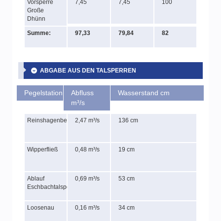
Vorsperre
7,45
7,45
100
Große
Dhünn
Summe:
97,33
79,84
82
ABGABE AUS DEN TALSPERREN
Pegelstation
Abfluss
Wasserstand cm
m³/s
Reinshagenbever
2,47 m³/s
136 cm
Wipperfließ
0,48 m³/s
19 cm
Ablauf
0,69 m³/s
53 cm
Eschbachtalsperre
Loosenau
0,16 m³/s
34 cm