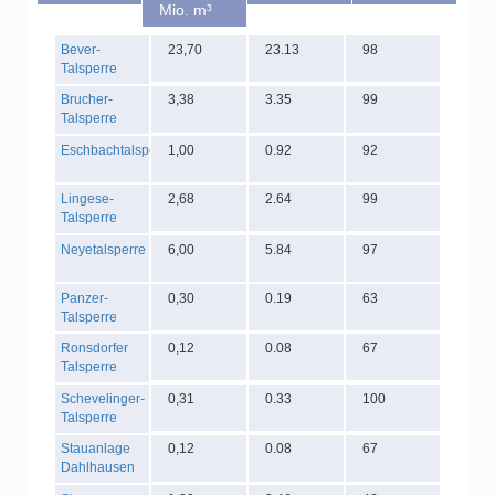
Mio. m³
Bever-
23,70
23.13
98
Talsperre
Brucher-
3,38
3.35
99
Talsperre
Eschbachtalsperre
1,00
0.92
92
Lingese-
2,68
2.64
99
Talsperre
Neyetalsperre
6,00
5.84
97
Panzer-
0,30
0.19
63
Talsperre
Ronsdorfer
0,12
0.08
67
Talsperre
Schevelinger-
0,31
0.33
100
Talsperre
Stauanlage
0,12
0.08
67
Dahlhausen