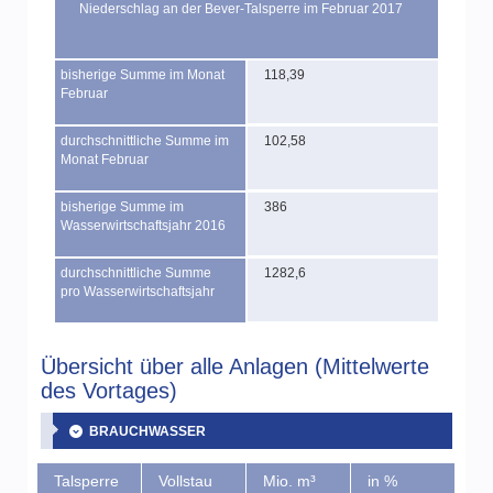
Niederschlag an der Bever-Talsperre im Februar 2017
bisherige Summe im Monat
118,39
Februar
durchschnittliche Summe im
102,58
Monat Februar
bisherige Summe im
386
Wasserwirtschaftsjahr 2016
durchschnittliche Summe
1282,6
pro Wasserwirtschaftsjahr
Übersicht über alle Anlagen (Mittelwerte
des Vortages)
BRAUCHWASSER
Talsperre
Vollstau
Mio. m³
in %