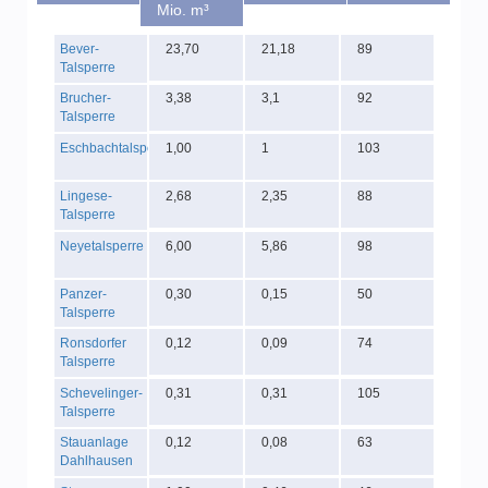
Mio. m³
Bever-
23,70
21,18
89
Talsperre
Brucher-
3,38
3,1
92
Talsperre
Eschbachtalsperre
1,00
1
103
Lingese-
2,68
2,35
88
Talsperre
Neyetalsperre
6,00
5,86
98
Panzer-
0,30
0,15
50
Talsperre
Ronsdorfer
0,12
0,09
74
Talsperre
Schevelinger-
0,31
0,31
105
Talsperre
Stauanlage
0,12
0,08
63
Dahlhausen