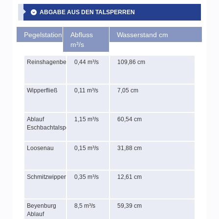
ABGABE AUS DEN TALSPERREN
Pegelstation
Abfluss
Wasserstand cm
m³/s
Reinshagenbever
0,44 m³/s
109,86 cm
Wipperfließ
0,11 m³/s
7,05 cm
Ablauf
1,15 m³/s
60,54 cm
Eschbachtalsperre
Loosenau
0,15 m³/s
31,88 cm
Schmitzwipper
0,35 m³/s
12,61 cm
Beyenburg
8,5 m³/s
59,39 cm
Ablauf