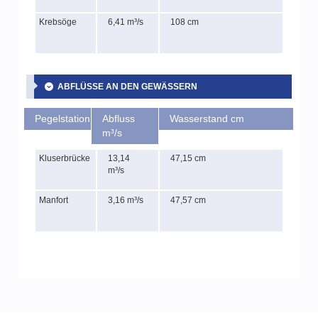
Krebsöge
6,41 m³/s
108 cm
ABFLÜSSE AN DEN GEWÄSSERN
Pegelstation
Abfluss
Wasserstand cm
m³/s
Kluserbrücke
13,14
47,15 cm
m³/s
Manfort
3,16 m³/s
47,57 cm