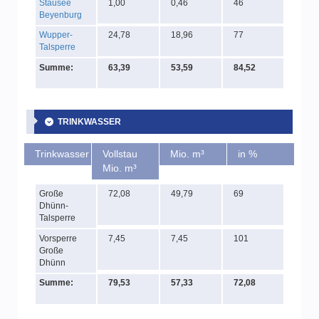
Stausee
1,00
0,46
46
Beyenburg
Wupper-
24,78
18,96
77
Talsperre
Summe:
63,39
53,59
84,52
TRINKWASSER
Trinkwasser
Vollstau
Mio. m³
in %
Mio. m³
Große
72,08
49,79
69
Dhünn-
Talsperre
Vorsperre
7,45
7,45
101
Große
Dhünn
Summe:
79,53
57,33
72,08