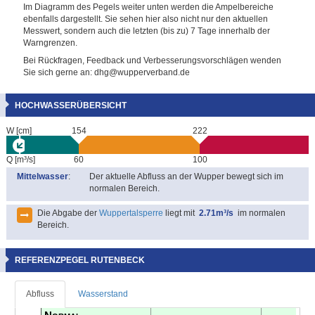
Im Diagramm des Pegels weiter unten werden die Ampelbereiche
ebenfalls dargestellt. Sie sehen hier also nicht nur den aktuellen
Messwert, sondern auch die letzten (bis zu) 7 Tage innerhalb der
Warngrenzen.
Bei Rückfragen, Feedback und Verbesserungsvorschlägen wenden
Sie sich gerne an: dhg@wupperverband.de
HOCHWASSERÜBERSICHT
W [cm]
154
222
Q [m³/s]
60
100
Mittelwasser
:
Der aktuelle Abfluss an der Wupper bewegt sich im
normalen Bereich.
Die Abgabe der
Wuppertalsperre
liegt mit
2.71m³/s
im normalen
Bereich.
REFERENZPEGEL RUTENBECK
Abfluss
Wasserstand