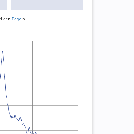
ei den
Pegel
n