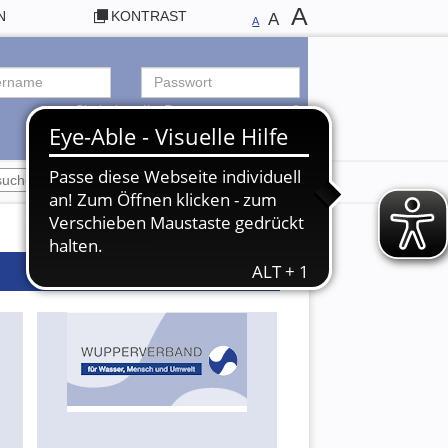
A
N
KONTRAST
A
A
Sie haben Ihr Passwort vergessen?
ANMELDEN